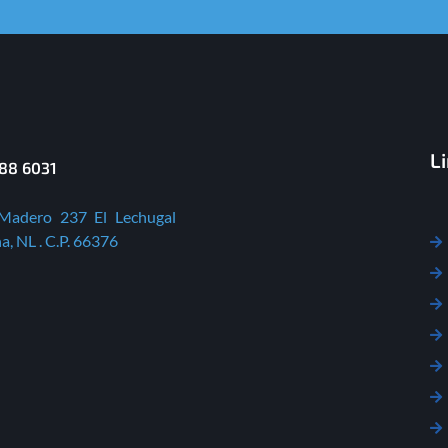
L
588 6031
 Madero 237 El Lechugal
a, NL . C.P. 66376